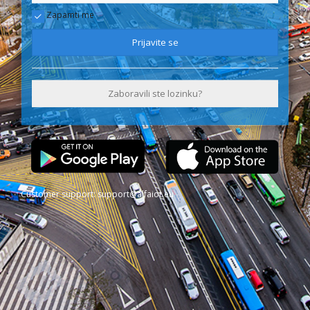
Zapamti me
Prijavite se
Zaboravili ste lozinku?
Customer support:
support@alfaiot.eu